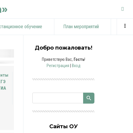
а»
станционное обучение
План мероприятий
Добро пожаловать!
Приветствую Вас
,
Гость
!
Регистрация
|
Вход
енты
ЕГЭ
ГИА
Сайты ОУ