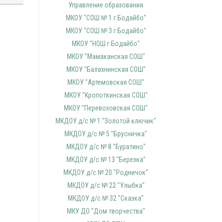
Управление образования
МКОУ "СОШ № 1 г.Бодайбо"
МКОУ "СОШ № 3 г.Бодайбо"
МКОУ "НОШ г.Бодайбо"
МКОУ "Мамаканская СОШ"
МКОУ "Балахнинская СОШ"
МКОУ "Артемовская СОШ"
МКОУ "Кропоткинская СОШ"
МКОУ "Перевозовская СОШ"
МКДОУ д/с № 1 "Золотой ключик"
МКДОУ д/с № 5 "Брусничка"
МКДОУ д/с № 8 "Буратино"
МКДОУ д/с № 13 "Березка"
МКДОУ д/с № 20 "Родничок"
МКДОУ д/с № 22 "Улыбка"
МКДОУ д/с № 32 "Сказка"
МКУ ДО "Дом творчества"