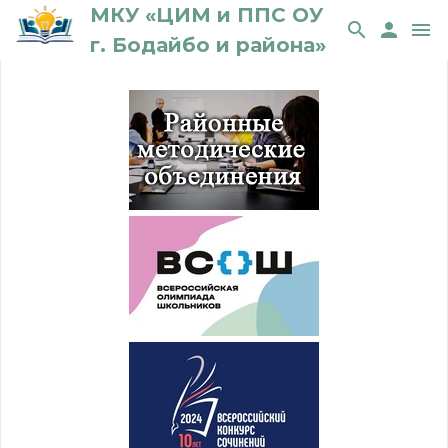
МКУ «ЦИМ и ППС ОУ
search
person
menu
г. Бодайбо и района»