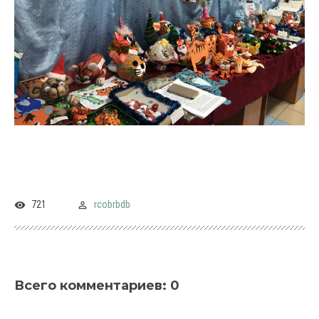
721
rcobrbdb
Всего комментариев
:
0