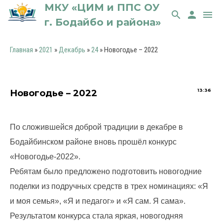
МКУ «ЦИМ и ППС ОУ
search
person
menu
г. Бодайбо и района»
Главная
»
2021
»
Декабрь
»
24
» Новогодье – 2022
13:36
Новогодье – 2022
По сложившейся доброй традиции в декабре в
Бодайбинском районе вновь прошёл конкурс
«Новогодье-2022».
Ребятам было предложено подготовить новогодние
поделки из подручных средств в трех номинациях: «Я
и моя семья», «Я и педагог» и «Я сам. Я сама».
Результатом конкурса стала яркая, новогодняя